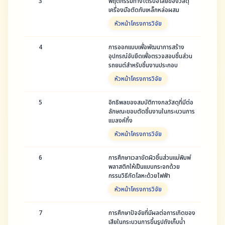
3
พฤติกรรมทางไตรบอโลยขีองวัสดุ
เครื่องมือตัดกับเหล็กหล่อผสม
หัวหน้าโครงการวิจัย
4
การออกแบบเพื่อพัฒนาการสร้าง
อุปกรณ์จับยึดเพื่อตรวจสอบชิ้นส่วน
รถยนต์สำหรับชิ้นงานประกอบ
หัวหน้าโครงการวิจัย
5
อิทธิพลของสมบัติทางกลวัสดุที่มีต่อ
ลักษณะขอบตัดชิ้นงานในกระบวนการ
แบลงค์กิ้ง
หัวหน้าโครงการวิจัย
6
การศึกษาเวลาขัดผิวชิ้นส่วนแม่พิมพ์
พลาสติกให้เป็นแบบกระจกด้วย
กรรมวิธีกัดโลหะด้วยไฟฟ้า
หัวหน้าโครงการวิจัย
7
การศึกษาปัจจัยที่มีผลต่อการเกิดของ
เสียในกระบวนการขึ้นรูปถังเก็บน้ำ