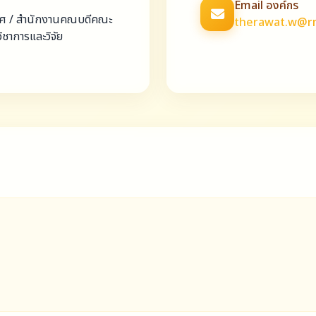
Email องค์กร
เทศ / สำนักงานคณบดีคณะ
therawat.w@rm
ชาการและวิจัย