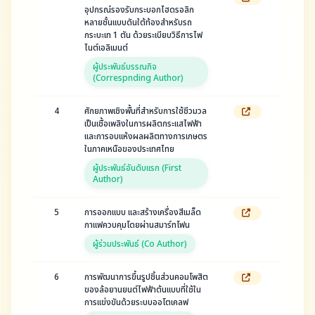
อุปกรณ์รองรับกระบอกไฮดรอลิก
หลายชั้นแบบดันใต้ท้องสำหรับรถ
กระบะเท 1 ตัน ด้วยระเบียบวิธีการไฟ
ไนต์เอลิเมนต์
ผู้ประพันธ์บรรณกิจ
(Correspnding Author)
4
ศักยภาพเชิงพื้นที่สำหรับการใช้ชีวมวล
เป็นเชื้อเพลิงในการผลิตกระแสไฟฟ้า
และการอบแห้งผลผลิตทางการเกษตร
ในภาคเหนือของประเทศไทย
ผู้ประพันธ์อันดับแรก (First
Author)
5
การออกแบบ และสร้างเครื่องสีเมล็ด
กาแฟควบคุมโดยผ่านสมาร์ทโฟน
ผู้ร่วมประพันธ์ (Co Author)
6
การพัฒนาการขึ้นรูปชิ้นส่วนคอมโพสิต
ของล้อยานยนต์ไฟฟ้าต้นแบบที่ใช้ใน
การแข่งขันด้วยระบบออโตเคลฟ