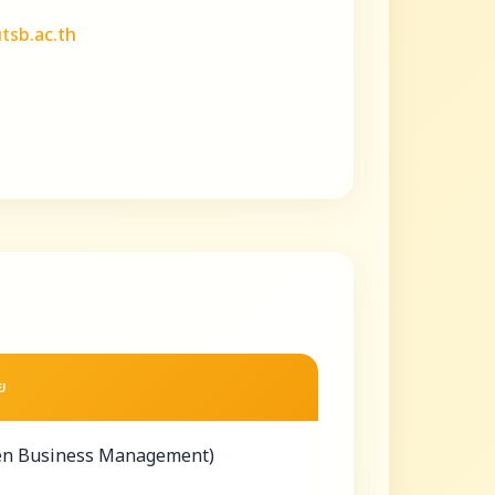
tsb.ac.th
อย
Driven Business Management)