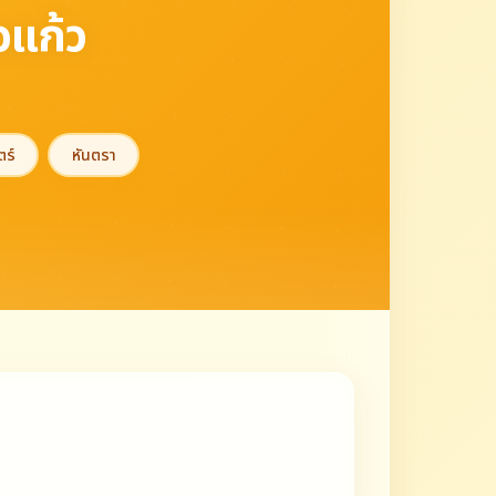
แก้ว
ตร์
หันตรา