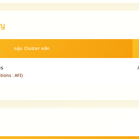
าญ
กลุ่ม Cluster หลัก
าร
ions : AFI)