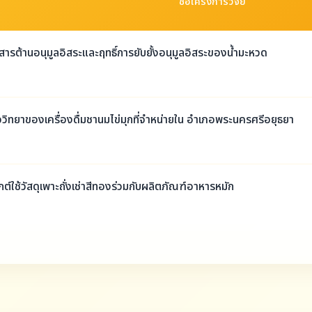
ชื่อโครงการวิจัย
รต้านอนุมูลอิสระและฤทธิ์การยับยั้งอนุมูลอิสระของน้ำมะหวด
ิทยาของเครื่องดื่มชานมไข่มุกที่จําหน่ายใน อำเภอพระนครศรีอยุธยา
์ใช้วัสดุเพาะถั่งเช่าสีทองร่วมกับผลิตภัณฑ์อาหารหมัก