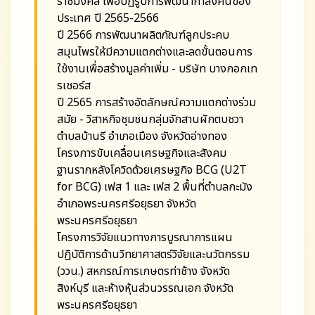
ราชมงคล เพื่อปฏิรูปการพัฒนากำลังคนของ
ประเทศ ปี 2565-2566
ปี 2566 การพัฒนาผลิตภัณฑ์ลูกประคบ
สมุนไพรให้มีความแตกต่างและลดขั้นตอนการ
ใช้งานเพื่อสร้างมูลค่าเพิ่ม - บริษัท บางกอกเท
รเชอร์ส
ปี 2565 การสร้างอัตลักษณ์ความแตกต่างร่วม
สมัย - วิสาหกิจชุมชนกลุ่มจักสานผักตบชวา
ตำบลบ้านรี อำเภอเมือง จังหวัดอ่างทอง
โครงการขับเคลื่อนเศรษฐกิจและสังคม
ฐานรากหลังโควิดด้วยเศรษฐกิจ BCG (U2T
for BCG) เฟส 1 และ เฟส 2 พื้นที่ตำบลกะมัง
อำเภอพระนครศรีอยุธยา จังหวัด
พระนครศรีอยุธยา
โครงการวิจัยแนวทางการบูรณาการแผน
ปฏิบัติการด้านวิทยาศาสตร์วิจัยและนวัตกรรม
(ววน.) สหกรณ์การเกษตรท่าช้าง จังหวัด
สิงห์บุรี และห้างหุ้นส่วนวรรณเอก จังหวัด
พระนครศรีอยุธยา