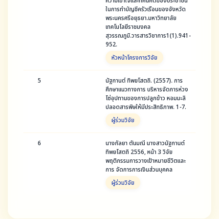
ความเข้าใจและทัศนคติของประชาชน
ในการทำบัญชีครัวเรือนของจังหวัด
พระนครศรีอยุธยา.มหาวิทยาลัย
เทคโนโลยีราชมงคล
สุวรรณภูมิ.วารสารวิชาการ1(1).941-
952.
หัวหน้าโครงการวิจัย
5
นัฐกานต์ ทิพยโสตถิ. (2557). การ
ศึกษาแนวทางการ บริหารจัดการห่วง
โซ่อุปทานของการปลูกข้าว หอมมะลิ
ปลอดสารพิษให้มีประสิทธิภาพ. 1-7.
ผู้ร่วมวิจัย
6
นางกัลยา ตันมณี นางสาวนัฐกานต์
ทิพยโสตถิ 2556, หน้า 3 วิจัย
พฤติกรรมการวางเป้าหมายชีวิตและ
การ จัดการการเงินส่วนบุคคล
ผู้ร่วมวิจัย