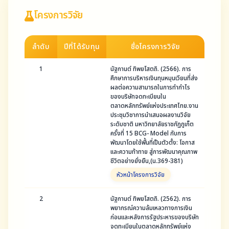
โครงการวิจัย
ลำดับ
ปีที่ได้รับทุน
ชื่อโครงการวิจัย
1
นัฐกานต์ ทิพยโสตถิ. (2566). การ
ศึกษาการบริหารเงินทุนหมุนเวียนที่ส่ง
ผลต่อความสามารถในการทำกำไร
ของบริษัทจดทะเบียนใน
ตลาดหลักทรัพย์แห่งประเทศไทย.งาน
ประชุมวิชาการนำเสนอผลงานวิจัย
ระดับชาติ มหาวิทยาลัยราชภัฏภูเก็ต
ครั้งที่ 15 BCG- Model กับการ
พัฒนาโดยใช้พื้นที่เป็นตัวตั้ง: โอกาส
และความท้าทาย สู่การพัฒนาคุณภาพ
ชีวิตอย่างยั่งยืน,(น.369-381)
หัวหน้าโครงการวิจัย
2
นัฐกานต์ ทิพยโสตถิ. (2562). การ
พยากรณ์ความล้มเหลวทางการเงิน
ก่อนและหลังการรัฐประหารของบริษัท
จดทะเบียนในตลาดหลักทรัพย์แห่ง